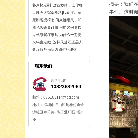
摘要：我们
餐桌椅定制_这些妙招，让你餐
事件。这时
大理石火锅桌价格|找直接厂家
定制餐桌椅|如何来确定尺寸和
黑色火锅桌订做|包房火锅桌摆
港式茶餐厅家具|为什么一定要
火锅桌定做_选择天然石还是人
餐厅服务员应该如何处理这
联系我们
咨询电话
13823682069
邮箱：875161114@qq.com
地址：深圳市坪山区坑梓街道金
沙社区寿禾路2号工业厂区1栋3
楼