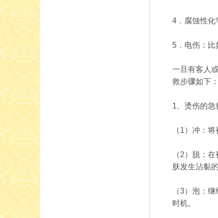
4．腐蚀性
5．电伤：
一旦有客人
救步骤如下
1、烫伤的急
（1）冲：
（2）脱：
肤发生沾黏
（3）泡：
时机。