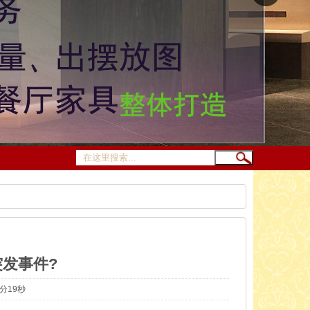
发事件?
8分19秒