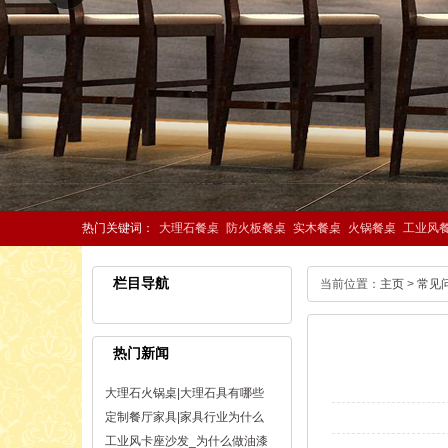
热门关键词：
大理石餐桌
防火板餐桌
实木餐桌
火锅餐桌
工业风
栏目导航
当前位置：
主页
>
常见
热门新闻
大理石火锅桌|大理石具有哪些
定制餐厅家具|家具行业为什么
工业风卡座沙发_为什么做油漆