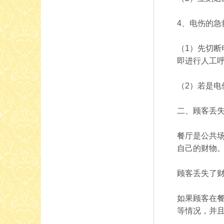
4、电伤的急
（1）先切
即进行人工
（2）若是
二、顾客丢
餐厅是公共
自己的财物
顾客丢失了
如果顾客在
等情况，并