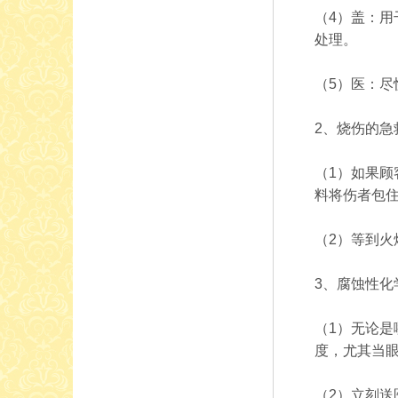
（4）盖：
处理。
（5）医：
2、烧伤的急
（1）如果
料将伤者包
（2）等到
3、腐蚀性化
（1）无论
度，尤其当
（2）立刻