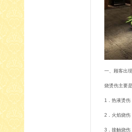
一、顾客出
烧烫伤主要
1．热液烫
2．火焰烧
3．接触烧