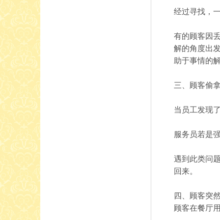
经过寻找，
有的顾客因丢
解的角度出
助于事情的
三、顾客偷
当员工发现
服务员若是
遇到此类问
回来。
四、顾客突
顾客在餐厅