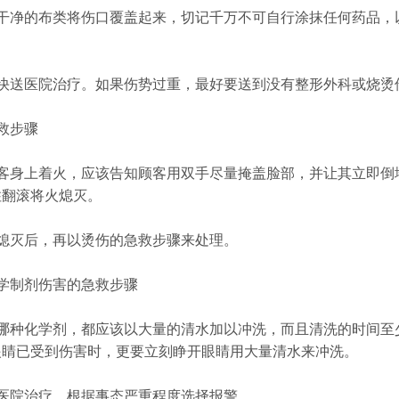
用干净的布类将伤口覆盖起来，切记千万不可自行涂抹任何药品，
尽快送医院治疗。如果伤势过重，最好要送到没有整形外科或烧烫
救步骤
顾客身上着火，应该告知顾客用双手尽量掩盖脸部，并让其立即倒
住翻滚将火熄灭。
火熄灭后，再以烫伤的急救步骤来处理。
学制剂伤害的急救步骤
是哪种化学剂，都应该以大量的清水加以冲洗，而且清洗的时间至
眼睛已受到伤害时，更要立刻睁开眼睛用大量清水来冲洗。
送医院治疗，根据事态严重程度选择报警。